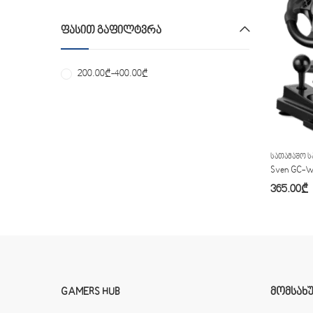
ᲤᲐᲡᲘᲗ ᲒᲐᲤᲘᲚᲢᲕᲠᲐ
200.00
₾
-
400.00
₾
ᲡᲐᲗᲐᲛᲐᲨᲝ Ს
Sven GC-
365.00
₾
GAMERS HUB
ᲛᲝᲛᲡᲐᲮ