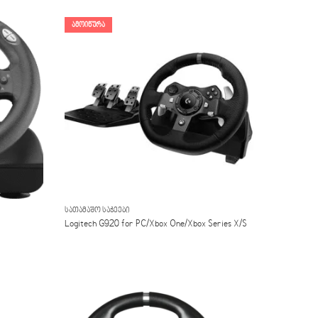
ᲐᲛᲝᲘᲬᲣᲠᲐ
ᲡᲐᲗᲐᲛᲐᲨᲝ ᲡᲐᲭᲔᲔᲑᲘ
Logitech G920 for PC/Xbox One/Xbox Series X/S