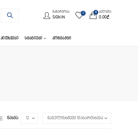
ᲒᲐᲛᲐᲠᲯᲝᲑᲐ
კალათა
0
0
SIGN IN
0.00
₾
 ᲙᲘᲗᲮᲕᲔᲑᲘ
ᲡᲢᲐᲢᲘᲔᲑᲘ
ᲙᲝᲜᲢᲐᲥᲢᲘ
ნახვა: