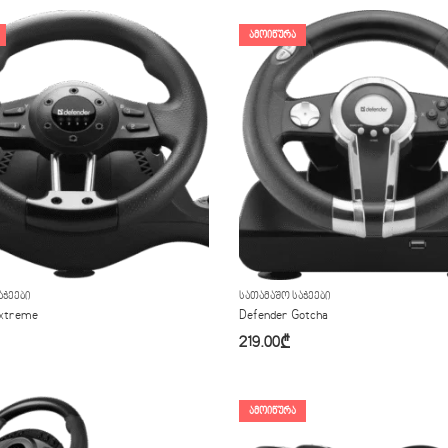
ᲐᲛᲝᲘᲬᲣᲠᲐ
ᲐᲭᲔᲔᲑᲘ
ᲡᲐᲗᲐᲛᲐᲨᲝ ᲡᲐᲭᲔᲔᲑᲘ
Extreme
Defender Gotcha
219.00
₾
ᲐᲛᲝᲘᲬᲣᲠᲐ