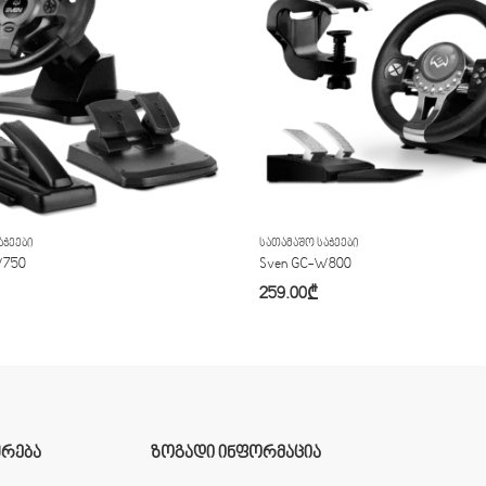
ᲐᲭᲔᲔᲑᲘ
ᲡᲐᲗᲐᲛᲐᲨᲝ ᲡᲐᲭᲔᲔᲑᲘ
W750
Sven GC-W800
259.00
₾
ᲣᲠᲔᲑᲐ
ᲖᲝᲒᲐᲓᲘ ᲘᲜᲤᲝᲠᲛᲐᲪᲘᲐ