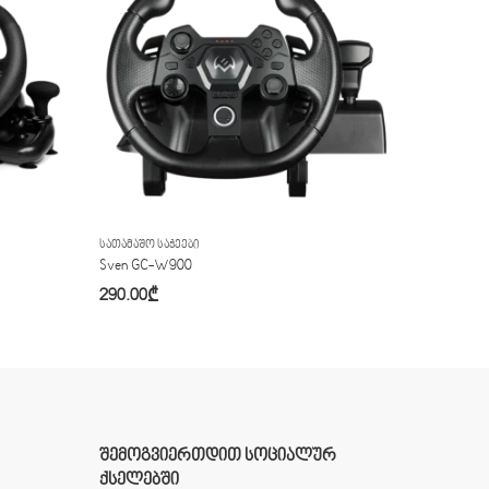
ᲡᲐᲗᲐᲛᲐᲨᲝ ᲡᲐᲭᲔᲔᲑᲘ
Sven GC-W900
290.00
₾
ᲨᲔᲛᲝᲒᲕᲘᲔᲠᲗᲓᲘᲗ ᲡᲝᲪᲘᲐᲚᲣᲠ
ᲥᲡᲔᲚᲔᲑᲨᲘ