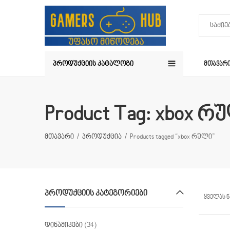
ᲞᲠᲝᲓᲣᲥᲪᲘᲘᲡ ᲙᲐᲢᲐᲚᲝᲒᲘ
ᲛᲗᲐᲕᲐᲠ
Product Tag: xbox რ
მთავარი
პროდუქცია
Products tagged “xbox რული”
ᲞᲠᲝᲓᲣᲥᲪᲘᲘᲡ ᲙᲐᲢᲔᲒᲝᲠᲘᲔᲑᲘ
ყველას ნ
დინამიკები
(34)