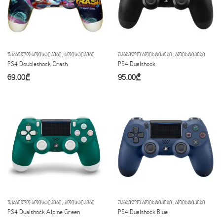
,
,
ᲣᲙᲐᲑᲔᲚᲝ ᲯᲝᲘᲡᲢᲘᲙᲔᲑᲘ
ᲯᲝᲘᲡᲢᲘᲙᲔᲑᲘ
ᲣᲙᲐᲑᲔᲚᲝ ᲯᲝᲘᲡᲢᲘᲙᲔᲑᲘ
ᲯᲝᲘᲡᲢᲘᲙᲔᲑᲘ
PS4 Doubleshock Crash
PS4 Dualshock
69.00
₾
95.00
₾
,
,
ᲣᲙᲐᲑᲔᲚᲝ ᲯᲝᲘᲡᲢᲘᲙᲔᲑᲘ
ᲯᲝᲘᲡᲢᲘᲙᲔᲑᲘ
ᲣᲙᲐᲑᲔᲚᲝ ᲯᲝᲘᲡᲢᲘᲙᲔᲑᲘ
ᲯᲝᲘᲡᲢᲘᲙᲔᲑᲘ
PS4 Dualshock Alpine Green
PS4 Dualshock Blue