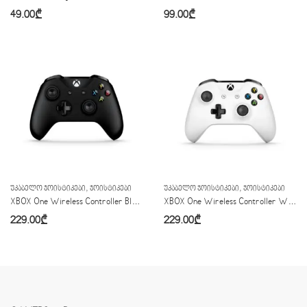
49.00
₾
99.00
₾
,
,
ᲣᲙᲐᲑᲔᲚᲝ ᲯᲝᲘᲡᲢᲘᲙᲔᲑᲘ
ᲯᲝᲘᲡᲢᲘᲙᲔᲑᲘ
ᲣᲙᲐᲑᲔᲚᲝ ᲯᲝᲘᲡᲢᲘᲙᲔᲑᲘ
ᲯᲝᲘᲡᲢᲘᲙᲔᲑᲘ
XBOX One Wireless Controller Black
XBOX One Wireless Controller White
229.00
₾
229.00
₾