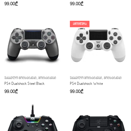
99.00
₾
99.00
₾
ᲐᲛᲝᲘᲬᲣᲠᲐ
,
,
ᲣᲙᲐᲑᲔᲚᲝ ᲯᲝᲘᲡᲢᲘᲙᲔᲑᲘ
ᲯᲝᲘᲡᲢᲘᲙᲔᲑᲘ
ᲣᲙᲐᲑᲔᲚᲝ ᲯᲝᲘᲡᲢᲘᲙᲔᲑᲘ
ᲯᲝᲘᲡᲢᲘᲙᲔᲑᲘ
PS4 Dualshock Steel Black
PS4 Dualshock White
99.00
₾
99.00
₾