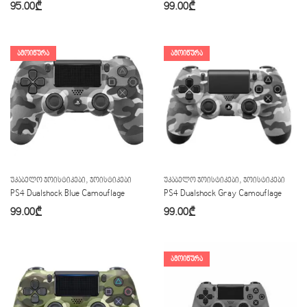
95.00
₾
99.00
₾
ᲐᲛᲝᲘᲬᲣᲠᲐ
ᲐᲛᲝᲘᲬᲣᲠᲐ
,
,
ᲣᲙᲐᲑᲔᲚᲝ ᲯᲝᲘᲡᲢᲘᲙᲔᲑᲘ
ᲯᲝᲘᲡᲢᲘᲙᲔᲑᲘ
ᲣᲙᲐᲑᲔᲚᲝ ᲯᲝᲘᲡᲢᲘᲙᲔᲑᲘ
ᲯᲝᲘᲡᲢᲘᲙᲔᲑᲘ
PS4 Dualshock Blue Camouflage
PS4 Dualshock Gray Camouflage
99.00
₾
99.00
₾
ᲐᲛᲝᲘᲬᲣᲠᲐ