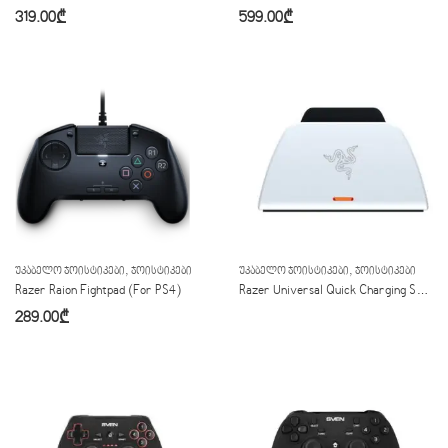
319.00
₾
599.00
₾
,
,
ᲣᲙᲐᲑᲔᲚᲝ ᲯᲝᲘᲡᲢᲘᲙᲔᲑᲘ
ᲯᲝᲘᲡᲢᲘᲙᲔᲑᲘ
ᲣᲙᲐᲑᲔᲚᲝ ᲯᲝᲘᲡᲢᲘᲙᲔᲑᲘ
ᲯᲝᲘᲡᲢᲘᲙᲔᲑᲘ
Razer Raion Fightpad (For PS4)
Razer Universal Quick Charging Stand for PlayStation 5 White
289.00
₾