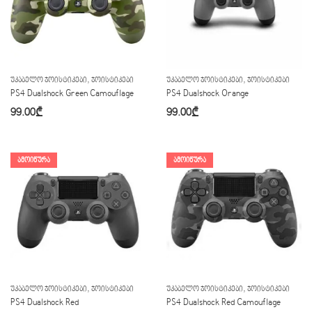
,
,
ᲣᲙᲐᲑᲔᲚᲝ ᲯᲝᲘᲡᲢᲘᲙᲔᲑᲘ
ᲯᲝᲘᲡᲢᲘᲙᲔᲑᲘ
ᲣᲙᲐᲑᲔᲚᲝ ᲯᲝᲘᲡᲢᲘᲙᲔᲑᲘ
ᲯᲝᲘᲡᲢᲘᲙᲔᲑᲘ
PS4 Dualshock Green Camouflage
PS4 Dualshock Orange
99.00
₾
99.00
₾
ᲐᲛᲝᲘᲬᲣᲠᲐ
ᲐᲛᲝᲘᲬᲣᲠᲐ
,
,
ᲣᲙᲐᲑᲔᲚᲝ ᲯᲝᲘᲡᲢᲘᲙᲔᲑᲘ
ᲯᲝᲘᲡᲢᲘᲙᲔᲑᲘ
ᲣᲙᲐᲑᲔᲚᲝ ᲯᲝᲘᲡᲢᲘᲙᲔᲑᲘ
ᲯᲝᲘᲡᲢᲘᲙᲔᲑᲘ
PS4 Dualshock Red
PS4 Dualshock Red Camouflage