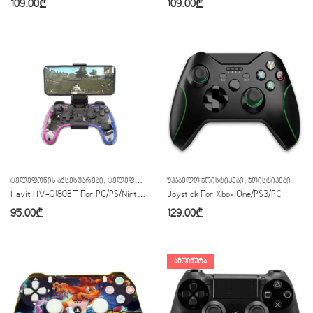
109.00
₾
109.00
₾
,
,
,
,
ᲢᲔᲚᲔᲤᲝᲜᲘᲡ ᲐᲥᲡᲔᲡᲣᲐᲠᲔᲑᲘ
ᲢᲔᲚᲔᲤᲝᲜᲘᲡ ᲯᲝᲘᲡᲢᲘᲙᲔᲑᲘ
ᲣᲙᲐᲑᲔᲚᲝ ᲯᲝᲘᲡᲢᲘᲙᲔᲑᲘ
ᲣᲙᲐᲑᲔᲚᲝ ᲯᲝᲘᲡᲢᲘᲙᲔᲑᲘ
ᲯᲝᲘᲡᲢᲘᲙᲔᲑᲘ
ᲯᲝᲘᲡᲢᲘᲙ
Havit HV-G180BT For PC/PS/Nintendo/Android/Ios
Joystick For Xbox One/PS3/PC
95.00
₾
129.00
₾
ᲐᲛᲝᲘᲬᲣᲠᲐ