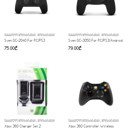
,
,
ᲣᲙᲐᲑᲔᲚᲝ ᲯᲝᲘᲡᲢᲘᲙᲔᲑᲘ
ᲯᲝᲘᲡᲢᲘᲙᲔᲑᲘ
ᲣᲙᲐᲑᲔᲚᲝ ᲯᲝᲘᲡᲢᲘᲙᲔᲑᲘ
ᲯᲝᲘᲡᲢᲘᲙᲔᲑᲘ
Sven GC-2040 For PC/PS3
Sven GC-3050 For PC/PS3/Android
75.00
₾
79.00
₾
,
,
ᲣᲙᲐᲑᲔᲚᲝ ᲯᲝᲘᲡᲢᲘᲙᲔᲑᲘ
ᲯᲝᲘᲡᲢᲘᲙᲔᲑᲘ
ᲣᲙᲐᲑᲔᲚᲝ ᲯᲝᲘᲡᲢᲘᲙᲔᲑᲘ
ᲯᲝᲘᲡᲢᲘᲙᲔᲑᲘ
Xbox 360 Charger Set 2
Xbox 360 Controller Wireless