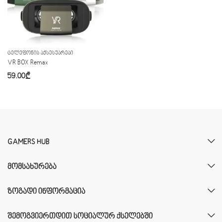
ᲢᲔᲚᲔᲤᲝᲜᲘᲡ ᲐᲥᲡᲔᲡᲣᲐᲠᲔᲑᲘ
VR BOX Remax
59.00
₾
GAMERS HUB
ᲛᲝᲛᲡᲐᲮᲣᲠᲔᲑᲐ
ᲖᲝᲒᲐᲓᲘ ᲘᲜᲤᲝᲠᲛᲐᲪᲘᲐ
ᲨᲔᲛᲝᲒᲕᲘᲔᲠᲗᲓᲘᲗ ᲡᲝᲪᲘᲐᲚᲣᲠ ᲥᲡᲔᲚᲔᲑᲨᲘ