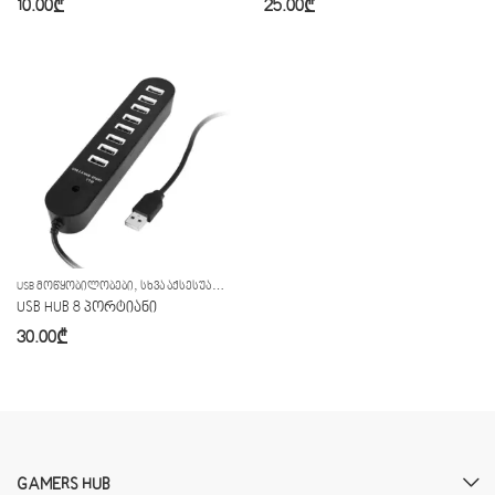
10.00
₾
25.00
₾
,
USB ᲛᲝᲬᲧᲝᲑᲘᲚᲝᲑᲔᲑᲘ
ᲡᲮᲕᲐ ᲐᲥᲡᲔᲡᲣᲐᲠᲔᲑᲘ
USB HUB 8 პორტიანი
30.00
₾
GAMERS HUB