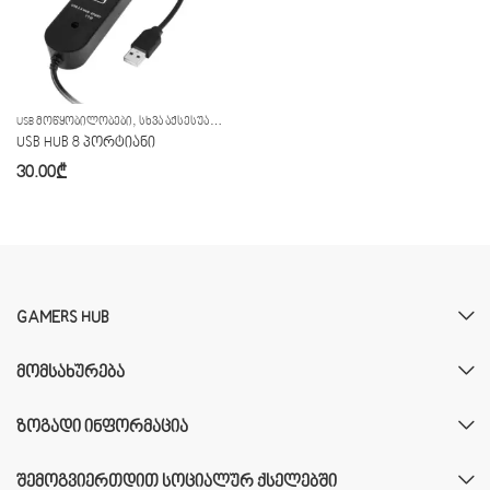
,
USB ᲛᲝᲬᲧᲝᲑᲘᲚᲝᲑᲔᲑᲘ
ᲡᲮᲕᲐ ᲐᲥᲡᲔᲡᲣᲐᲠᲔᲑᲘ
USB HUB 8 პორტიანი
30.00
₾
GAMERS HUB
ᲛᲝᲛᲡᲐᲮᲣᲠᲔᲑᲐ
ᲖᲝᲒᲐᲓᲘ ᲘᲜᲤᲝᲠᲛᲐᲪᲘᲐ
ᲨᲔᲛᲝᲒᲕᲘᲔᲠᲗᲓᲘᲗ ᲡᲝᲪᲘᲐᲚᲣᲠ ᲥᲡᲔᲚᲔᲑᲨᲘ