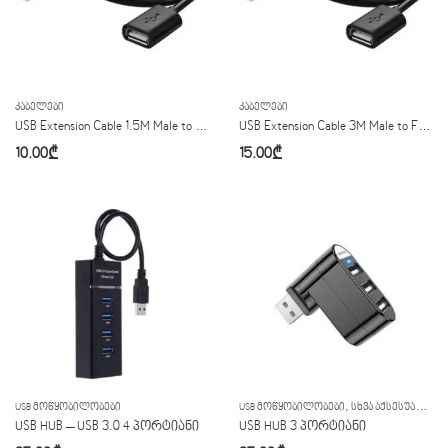
ᲙᲐᲑᲔᲚᲔᲑᲘ
ᲙᲐᲑᲔᲚᲔᲑᲘ
USB Extension Cable 1.5M Male to Female
USB Extension Cable 3M Male to Female
10.00
₾
15.00
₾
,
USB ᲛᲝᲬᲧᲝᲑᲘᲚᲝᲑᲔᲑᲘ
USB ᲛᲝᲬᲧᲝᲑᲘᲚᲝᲑᲔᲑᲘ
ᲡᲮᲕᲐ ᲐᲥᲡᲔᲡᲣᲐᲠᲔᲑᲘ
USB HUB – USB 3.0 4 პორტიანი
USB HUB 3 პორტიანი