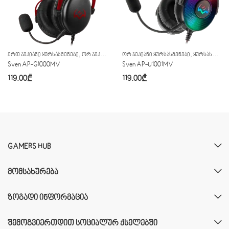
,
,
,
ᲔᲠᲗ ᲯᲔᲙᲘᲐᲜᲘ ᲧᲣᲠᲡᲐᲡᲛᲔᲜᲔᲑᲘ
ᲝᲠ ᲯᲔᲙᲘᲐᲜᲘ ᲧᲣᲠᲡᲐᲡᲛᲔᲜᲔᲑᲘ
ᲝᲠ ᲯᲔᲙᲘᲐᲜᲘ ᲧᲣᲠᲡᲐᲡᲛᲔᲜᲔᲑᲘ
ᲧᲣᲠᲡᲐᲡᲛᲔᲜᲔᲑᲘ
ᲧᲣᲠᲡᲐᲡᲛᲔᲜᲔᲑᲘ
Sven AP-G1000MV
Sven AP-U1001MV
119.00
₾
119.00
₾
GAMERS HUB
ᲛᲝᲛᲡᲐᲮᲣᲠᲔᲑᲐ
ᲖᲝᲒᲐᲓᲘ ᲘᲜᲤᲝᲠᲛᲐᲪᲘᲐ
ᲨᲔᲛᲝᲒᲕᲘᲔᲠᲗᲓᲘᲗ ᲡᲝᲪᲘᲐᲚᲣᲠ ᲥᲡᲔᲚᲔᲑᲨᲘ