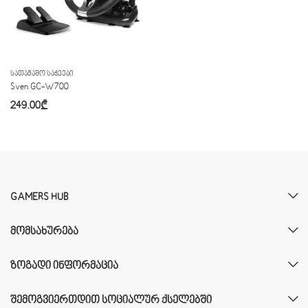
ᲡᲐᲗᲐᲛᲐᲨᲝ ᲡᲐᲭᲔᲔᲑᲘ
Sven GC-W700
249.00
₾
GAMERS HUB
ᲛᲝᲛᲡᲐᲮᲣᲠᲔᲑᲐ
ᲖᲝᲒᲐᲓᲘ ᲘᲜᲤᲝᲠᲛᲐᲪᲘᲐ
ᲨᲔᲛᲝᲒᲕᲘᲔᲠᲗᲓᲘᲗ ᲡᲝᲪᲘᲐᲚᲣᲠ ᲥᲡᲔᲚᲔᲑᲨᲘ