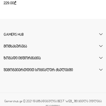
229.00
₾
GAMERS HUB
ᲛᲝᲛᲡᲐᲮᲣᲠᲔᲑᲐ
ᲖᲝᲒᲐᲓᲘ ᲘᲜᲤᲝᲠᲛᲐᲪᲘᲐ
ᲨᲔᲛᲝᲒᲕᲘᲔᲠᲗᲓᲘᲗ ᲡᲝᲪᲘᲐᲚᲣᲠ ᲥᲡᲔᲚᲔᲑᲨᲘ
Gamershub.ge © 2021 დამზადებულია
BEST WEB_ ში
ყველა უფლება