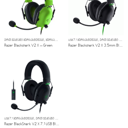
,
,
ᲔᲠᲗ ᲯᲔᲙᲘᲐᲜᲘ ᲧᲣᲠᲡᲐᲡᲛᲔᲜᲔᲑᲘ
ᲧᲣᲠᲡᲐᲡᲛᲔᲜᲔᲑᲘ
USB 7.1 ᲧᲣᲠᲡᲐᲡᲛᲔᲜᲔᲑᲘ
ᲔᲠᲗ ᲯᲔᲙᲘᲐᲜᲘ ᲧᲣᲠᲡᲐᲡᲛᲔᲜᲔᲑᲘ
Razer Blackshark V2 X – Green
Razer Blackshark V2 X 3.5mm Black
,
,
USB 7.1 ᲧᲣᲠᲡᲐᲡᲛᲔᲜᲔᲑᲘ
ᲔᲠᲗ ᲯᲔᲙᲘᲐᲜᲘ ᲧᲣᲠᲡᲐᲡᲛᲔᲜᲔᲑᲘ
ᲧᲣᲠᲡᲐᲡᲛᲔᲜᲔᲑᲘ
Razer BlackShark V2 X 7.1 USB Black