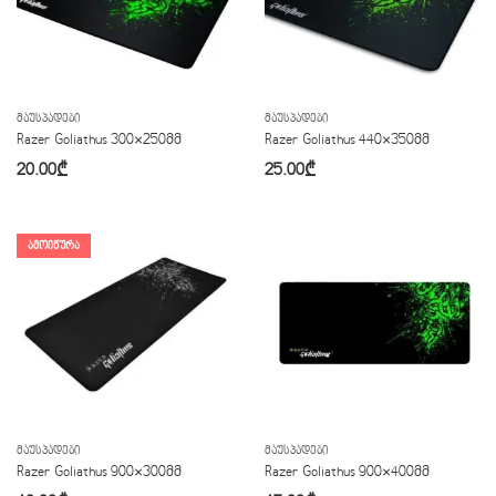
ᲛᲐᲣᲡᲞᲐᲓᲔᲑᲘ
ᲛᲐᲣᲡᲞᲐᲓᲔᲑᲘ
Razer Goliathus 300×250მმ
Razer Goliathus 440×350მმ
20.00
₾
25.00
₾
ᲐᲛᲝᲘᲬᲣᲠᲐ
ᲛᲐᲣᲡᲞᲐᲓᲔᲑᲘ
ᲛᲐᲣᲡᲞᲐᲓᲔᲑᲘ
Razer Goliathus 900×300მმ
Razer Goliathus 900×400მმ