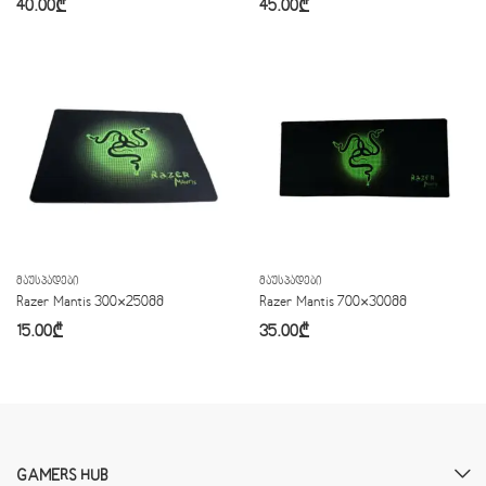
40.00
₾
45.00
₾
ᲛᲐᲣᲡᲞᲐᲓᲔᲑᲘ
ᲛᲐᲣᲡᲞᲐᲓᲔᲑᲘ
Razer Mantis 300×250მმ
Razer Mantis 700×300მმ
15.00
₾
35.00
₾
GAMERS HUB