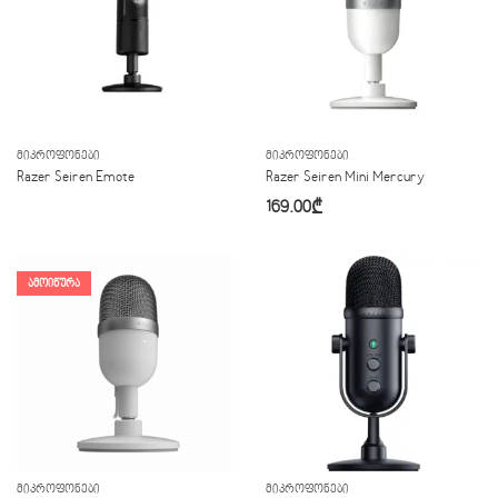
ᲛᲘᲙᲠᲝᲤᲝᲜᲔᲑᲘ
ᲛᲘᲙᲠᲝᲤᲝᲜᲔᲑᲘ
Razer Seiren Emote
Razer Seiren Mini Mercury
169.00
₾
ᲐᲛᲝᲘᲬᲣᲠᲐ
ᲛᲘᲙᲠᲝᲤᲝᲜᲔᲑᲘ
ᲛᲘᲙᲠᲝᲤᲝᲜᲔᲑᲘ