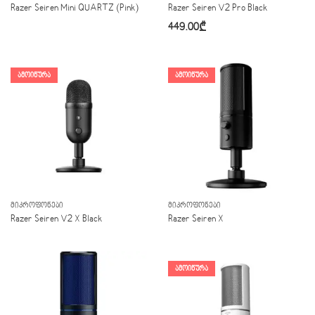
Razer Seiren Mini QUARTZ (Pink)
Razer Seiren V2 Pro Black
449.00
₾
ᲐᲛᲝᲘᲬᲣᲠᲐ
ᲐᲛᲝᲘᲬᲣᲠᲐ
ᲛᲘᲙᲠᲝᲤᲝᲜᲔᲑᲘ
ᲛᲘᲙᲠᲝᲤᲝᲜᲔᲑᲘ
Razer Seiren V2 X Black
Razer Seiren X
ᲐᲛᲝᲘᲬᲣᲠᲐ