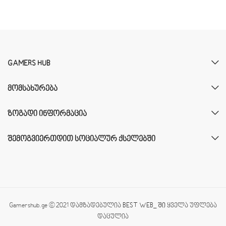
GAMERS HUB
ᲛᲝᲛᲡᲐᲮᲣᲠᲔᲑᲐ
ᲖᲝᲒᲐᲓᲘ ᲘᲜᲤᲝᲠᲛᲐᲪᲘᲐ
ᲨᲔᲛᲝᲒᲕᲘᲔᲠᲗᲓᲘᲗ ᲡᲝᲪᲘᲐᲚᲣᲠ ᲥᲡᲔᲚᲔᲑᲨᲘ
Gamershub.ge © 2021 დამზადებულია
BEST WEB_ ში
ყველა უფლება
დაცულია