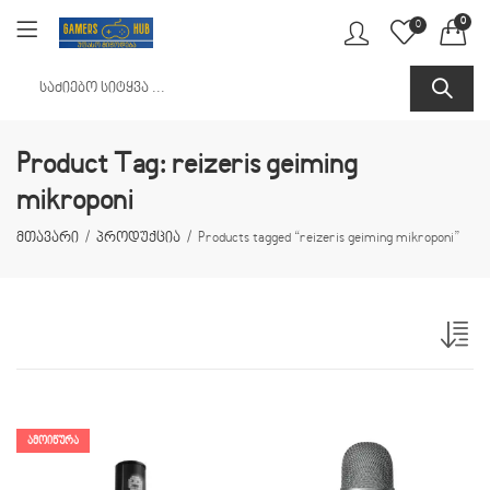
0
0
Product Tag: reizeris geiming
mikroponi
მთავარი
პროდუქცია
Products tagged “reizeris geiming mikroponi”
ᲐᲛᲝᲘᲬᲣᲠᲐ