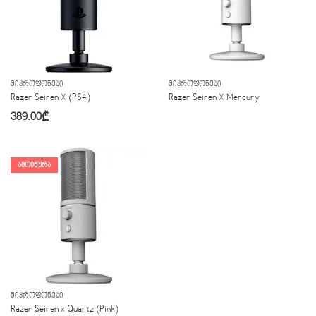
ᲛᲘᲙᲠᲝᲤᲝᲜᲔᲑᲘ
ᲛᲘᲙᲠᲝᲤᲝᲜᲔᲑᲘ
Razer Seiren X (PS4)
Razer Seiren X Mercury
389.00
₾
ᲐᲛᲝᲘᲬᲣᲠᲐ
ᲛᲘᲙᲠᲝᲤᲝᲜᲔᲑᲘ
Razer Seiren x Quartz (Pink)