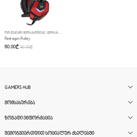
,
ᲝᲠ ᲯᲔᲙᲘᲐᲜᲘ ᲧᲣᲠᲡᲐᲡᲛᲔᲜᲔᲑᲘ
ᲧᲣᲠᲡᲐᲡᲛᲔᲜᲔᲑᲘ
Redragon Ridley
60.00
₾
90.00
₾
GAMERS HUB
ᲛᲝᲛᲡᲐᲮᲣᲠᲔᲑᲐ
ᲖᲝᲒᲐᲓᲘ ᲘᲜᲤᲝᲠᲛᲐᲪᲘᲐ
ᲨᲔᲛᲝᲒᲕᲘᲔᲠᲗᲓᲘᲗ ᲡᲝᲪᲘᲐᲚᲣᲠ ᲥᲡᲔᲚᲔᲑᲨᲘ