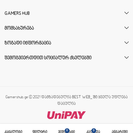
GAMERS HUB
ᲛᲝᲛᲡᲐᲮᲣᲠᲔᲑᲐ
ᲖᲝᲒᲐᲓᲘ ᲘᲜᲤᲝᲠᲛᲐᲪᲘᲐ
ᲨᲔᲛᲝᲒᲕᲘᲔᲠᲗᲓᲘᲗ ᲡᲝᲪᲘᲐᲚᲣᲠ ᲥᲡᲔᲚᲔᲑᲨᲘ
Gamershub.ge © 2021 დამზადებულია
BEST WEB_ ში
ყველა უფლება
დაცულია
0
0
კატალოგი
ფილტრი
ვიშლისტი
კალათა
ანგარიში