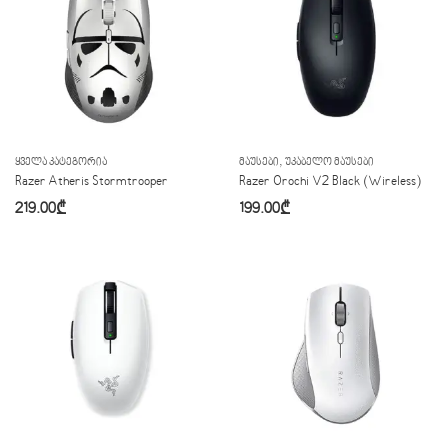
,
ᲧᲕᲔᲚᲐ ᲙᲐᲢᲔᲒᲝᲠᲘᲐ
ᲛᲐᲣᲡᲔᲑᲘ
ᲣᲙᲐᲑᲔᲚᲝ ᲛᲐᲣᲡᲔᲑᲘ
Razer Atheris Stormtrooper
Razer Orochi V2 Black (Wireless)
219.00
₾
199.00
₾