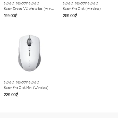
,
,
ᲛᲐᲣᲡᲔᲑᲘ
ᲣᲙᲐᲑᲔᲚᲝ ᲛᲐᲣᲡᲔᲑᲘ
ᲛᲐᲣᲡᲔᲑᲘ
ᲣᲙᲐᲑᲔᲚᲝ ᲛᲐᲣᲡᲔᲑᲘ
Razer Orochi V2 White Ed. (Wireless)
Razer Pro Click (Wireless)
199.00
₾
259.00
₾
,
ᲛᲐᲣᲡᲔᲑᲘ
ᲣᲙᲐᲑᲔᲚᲝ ᲛᲐᲣᲡᲔᲑᲘ
Razer Pro Click Mini (Wireless)
239.00
₾