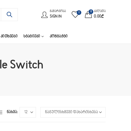
ᲒᲐᲛᲐᲠᲯᲝᲑᲐ
კალათა
0
0
SIGN IN
0.00
₾
 ᲙᲘᲗᲮᲕᲔᲑᲘ
ᲡᲢᲐᲢᲘᲔᲑᲘ
ᲙᲝᲜᲢᲐᲥᲢᲘ
le Switch
ნახვა: