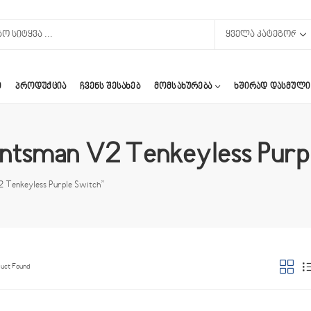
Ი
ᲞᲠᲝᲓᲣᲥᲪᲘᲐ
ᲩᲕᲔᲜᲡ ᲨᲔᲡᲐᲮᲔᲑ
ᲛᲝᲛᲡᲐᲮᲣᲠᲔᲑᲐ
ᲮᲨᲘᲠᲐᲓ ᲓᲐᲡᲛᲣᲚᲘ
untsman V2 Tenkeyless Purp
2 Tenkeyless Purple Switch”
duct Found