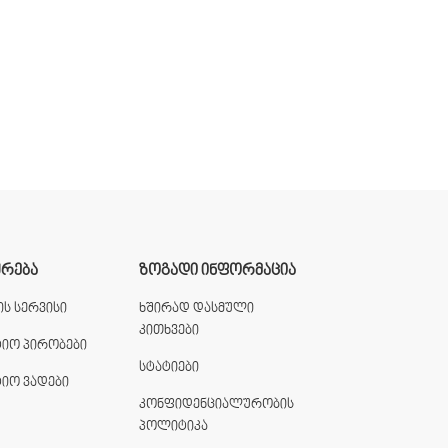
ᲣᲠᲔᲑᲐ
ᲖᲝᲒᲐᲓᲘ ᲘᲜᲤᲝᲠᲛᲐᲪᲘᲐ
ს სერვისი
ხშირად დასმული
კითხვები
ტიო პირობები
სტატიები
ტიო ვადები
კონფიდენციალურობის
პოლიტიკა