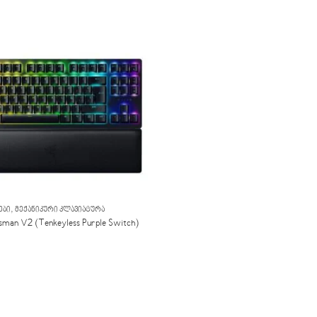
,
ᲔᲑᲘ
ᲛᲔᲥᲐᲜᲘᲙᲣᲠᲘ ᲙᲚᲐᲕᲘᲐᲢᲣᲠᲐ
sman V2 (Tenkeyless Purple Switch)