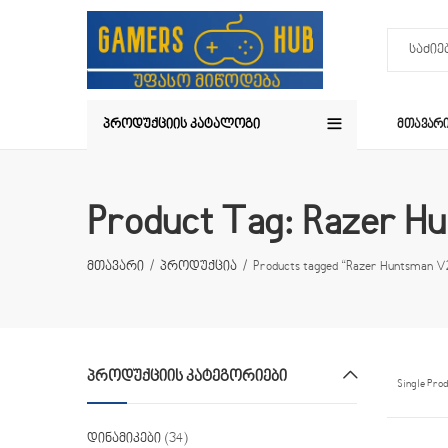
ᲞᲠᲝᲓᲣᲥᲪᲘᲘᲡ ᲙᲐᲢᲐᲚᲝᲒᲘ
ᲛᲗᲐᲕᲐᲠ
Product Tag: Razer H
მთავარი
პროდუქცია
Products tagged “Razer Huntsman V
ᲞᲠᲝᲓᲣᲥᲪᲘᲘᲡ ᲙᲐᲢᲔᲒᲝᲠᲘᲔᲑᲘ
Single Pro
დინამიკები
(34)