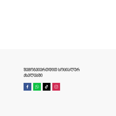
ᲨᲔᲛᲝᲒᲕᲘᲔᲠᲗᲓᲘᲗ ᲡᲝᲪᲘᲐᲚᲣᲠ
ᲥᲡᲔᲚᲔᲑᲨᲘ