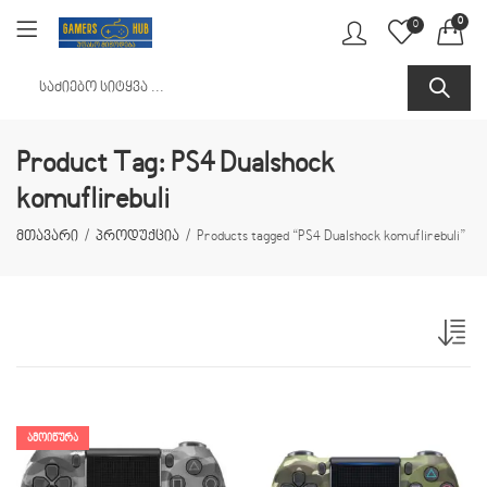
0
0
Product Tag: PS4 Dualshock
komuflirebuli
მთავარი
პროდუქცია
Products tagged “PS4 Dualshock komuflirebuli”
ᲐᲛᲝᲘᲬᲣᲠᲐ