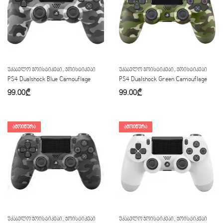
,
,
ᲣᲙᲐᲑᲔᲚᲝ ᲯᲝᲘᲡᲢᲘᲙᲔᲑᲘ
ᲯᲝᲘᲡᲢᲘᲙᲔᲑᲘ
ᲣᲙᲐᲑᲔᲚᲝ ᲯᲝᲘᲡᲢᲘᲙᲔᲑᲘ
ᲯᲝᲘᲡᲢᲘᲙᲔᲑᲘ
PS4 Dualshock Blue Camouflage
PS4 Dualshock Green Camouflage
99.00
₾
99.00
₾
ᲐᲛᲝᲘᲬᲣᲠᲐ
ᲐᲛᲝᲘᲬᲣᲠᲐ
,
,
ᲣᲙᲐᲑᲔᲚᲝ ᲯᲝᲘᲡᲢᲘᲙᲔᲑᲘ
ᲯᲝᲘᲡᲢᲘᲙᲔᲑᲘ
ᲣᲙᲐᲑᲔᲚᲝ ᲯᲝᲘᲡᲢᲘᲙᲔᲑᲘ
ᲯᲝᲘᲡᲢᲘᲙᲔᲑᲘ