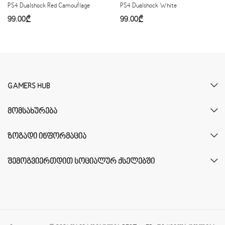
PS4 Dualshock Red Camouflage
PS4 Dualshock White
99.00
₾
99.00
₾
GAMERS HUB
ᲛᲝᲛᲡᲐᲮᲣᲠᲔᲑᲐ
ᲖᲝᲒᲐᲓᲘ ᲘᲜᲤᲝᲠᲛᲐᲪᲘᲐ
ᲨᲔᲛᲝᲒᲕᲘᲔᲠᲗᲓᲘᲗ ᲡᲝᲪᲘᲐᲚᲣᲠ ᲥᲡᲔᲚᲔᲑᲨᲘ