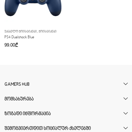
,
ᲣᲙᲐᲑᲔᲚᲝ ᲯᲝᲘᲡᲢᲘᲙᲔᲑᲘ
ᲯᲝᲘᲡᲢᲘᲙᲔᲑᲘ
PS4 Dualshock Blue
99.00
₾
GAMERS HUB
ᲛᲝᲛᲡᲐᲮᲣᲠᲔᲑᲐ
ᲖᲝᲒᲐᲓᲘ ᲘᲜᲤᲝᲠᲛᲐᲪᲘᲐ
ᲨᲔᲛᲝᲒᲕᲘᲔᲠᲗᲓᲘᲗ ᲡᲝᲪᲘᲐᲚᲣᲠ ᲥᲡᲔᲚᲔᲑᲨᲘ