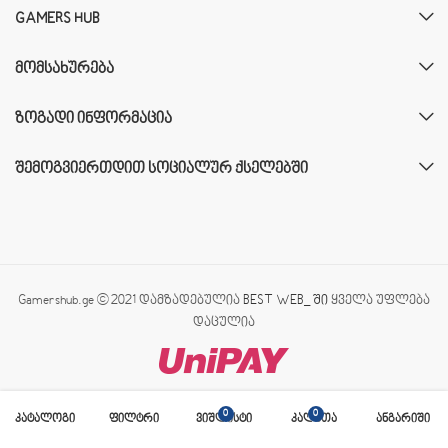
GAMERS HUB
ᲛᲝᲛᲡᲐᲮᲣᲠᲔᲑᲐ
ᲖᲝᲒᲐᲓᲘ ᲘᲜᲤᲝᲠᲛᲐᲪᲘᲐ
ᲨᲔᲛᲝᲒᲕᲘᲔᲠᲗᲓᲘᲗ ᲡᲝᲪᲘᲐᲚᲣᲠ ᲥᲡᲔᲚᲔᲑᲨᲘ
Gamershub.ge © 2021 დამზადებულია
BEST WEB_ ში
ყველა უფლება
დაცულია
0
0
კატალოგი
ფილტრი
ვიშლისტი
კალათა
ანგარიში