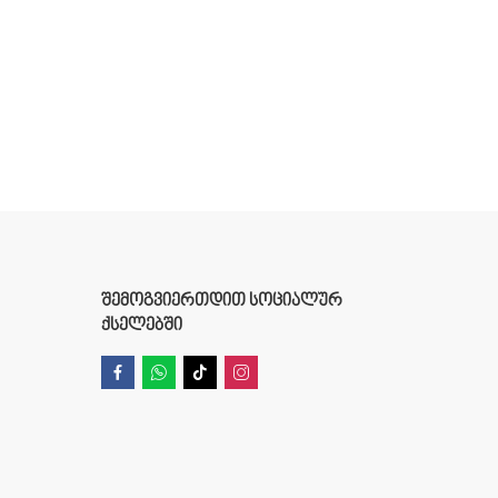
ᲨᲔᲛᲝᲒᲕᲘᲔᲠᲗᲓᲘᲗ ᲡᲝᲪᲘᲐᲚᲣᲠ
ᲥᲡᲔᲚᲔᲑᲨᲘ