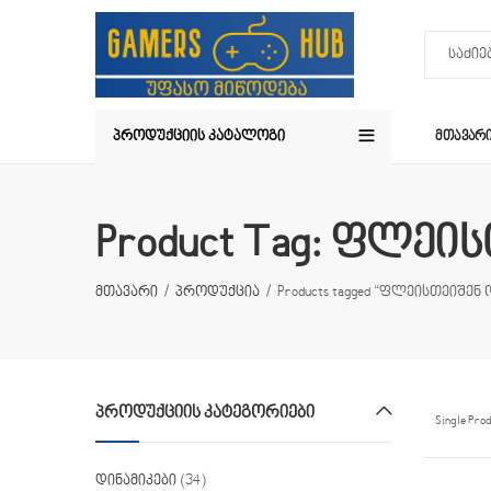
ᲞᲠᲝᲓᲣᲥᲪᲘᲘᲡ ᲙᲐᲢᲐᲚᲝᲒᲘ
ᲛᲗᲐᲕᲐᲠ
Product Tag: ფლე
მთავარი
პროდუქცია
Products tagged “ფლეისთეიშენ
ᲞᲠᲝᲓᲣᲥᲪᲘᲘᲡ ᲙᲐᲢᲔᲒᲝᲠᲘᲔᲑᲘ
Single Pro
დინამიკები
(34)