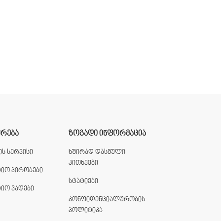
ᲣᲠᲔᲑᲐ
ᲖᲝᲒᲐᲓᲘ ᲘᲜᲤᲝᲠᲛᲐᲪᲘᲐ
ს სერვისი
ხშირად დასმული
კითხვები
ტიო პირობები
სტატიები
ტიო ვადები
კონფიდენციალურობის
პოლიტიკა