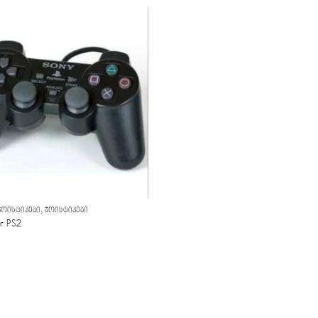
,
ᲯᲝᲘᲡᲢᲘᲙᲔᲑᲘ
ᲯᲝᲘᲡᲢᲘᲙᲔᲑᲘ
or PS2