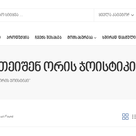
Ი
ᲞᲠᲝᲓᲣᲥᲪᲘᲐ
ᲩᲕᲔᲜᲡ ᲨᲔᲡᲐᲮᲔᲑ
ᲛᲝᲛᲡᲐᲮᲣᲠᲔᲑᲐ
ᲮᲨᲘᲠᲐᲓ ᲓᲐᲡᲛᲣᲚᲘ
ისთეიშენ ორის ჯოისტიკი
 ორის ჯოისტიკი”
duct Found