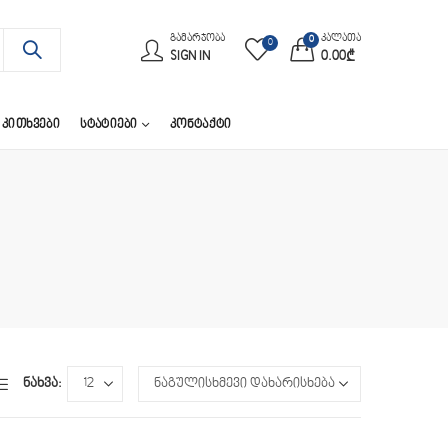
ᲒᲐᲛᲐᲠᲯᲝᲑᲐ
კალათა
0
0
SIGN IN
0.00
₾
 ᲙᲘᲗᲮᲕᲔᲑᲘ
ᲡᲢᲐᲢᲘᲔᲑᲘ
ᲙᲝᲜᲢᲐᲥᲢᲘ
ნახვა: