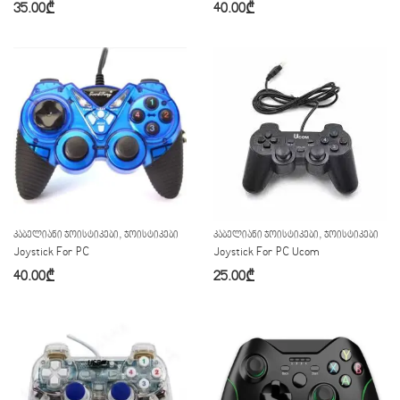
35.00
₾
40.00
₾
,
,
ᲙᲐᲑᲔᲚᲘᲐᲜᲘ ᲯᲝᲘᲡᲢᲘᲙᲔᲑᲘ
ᲯᲝᲘᲡᲢᲘᲙᲔᲑᲘ
ᲙᲐᲑᲔᲚᲘᲐᲜᲘ ᲯᲝᲘᲡᲢᲘᲙᲔᲑᲘ
ᲯᲝᲘᲡᲢᲘᲙᲔᲑᲘ
Joystick For PC
Joystick For PC Ucom
40.00
₾
25.00
₾