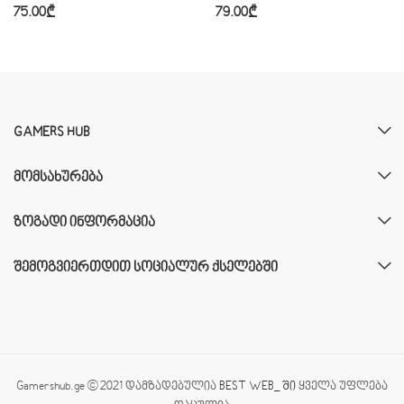
75.00
₾
79.00
₾
GAMERS HUB
ᲛᲝᲛᲡᲐᲮᲣᲠᲔᲑᲐ
ᲖᲝᲒᲐᲓᲘ ᲘᲜᲤᲝᲠᲛᲐᲪᲘᲐ
ᲨᲔᲛᲝᲒᲕᲘᲔᲠᲗᲓᲘᲗ ᲡᲝᲪᲘᲐᲚᲣᲠ ᲥᲡᲔᲚᲔᲑᲨᲘ
Gamershub.ge © 2021 დამზადებულია
BEST WEB_ ში
ყველა უფლება