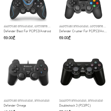
,
,
,
,
ᲙᲐᲑᲔᲚᲘᲐᲜᲘ ᲯᲝᲘᲡᲢᲘᲙᲔᲑᲘ
ᲢᲔᲚᲔᲤᲝᲜᲘᲡ ᲐᲥᲡᲔᲡᲣᲐᲠᲔᲑᲘ
ᲙᲐᲑᲔᲚᲘᲐᲜᲘ ᲯᲝᲘᲡᲢᲘᲙᲔᲑᲘ
ᲢᲔᲚᲔᲤᲝᲜᲘᲡ ᲯᲝᲘᲡᲢᲘᲙᲔᲑᲘ
ᲢᲔᲚᲔᲤᲝᲜᲘᲡ ᲐᲥᲡᲔᲡᲣᲐᲠᲔᲑᲘ
ᲯᲝᲘᲡᲢ
Defender Blast For PC/PS3/Android
Defender Crusher For PC/PS3/Android
69.00
₾
69.00
₾
,
,
ᲙᲐᲑᲔᲚᲘᲐᲜᲘ ᲯᲝᲘᲡᲢᲘᲙᲔᲑᲘ
ᲯᲝᲘᲡᲢᲘᲙᲔᲑᲘ
ᲣᲙᲐᲑᲔᲚᲝ ᲯᲝᲘᲡᲢᲘᲙᲔᲑᲘ
ᲯᲝᲘᲡᲢᲘᲙᲔᲑᲘ
Defender Omega
Doubleshock 3 (PS3/PC)