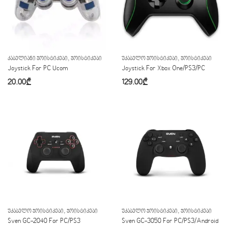
,
,
ᲙᲐᲑᲔᲚᲘᲐᲜᲘ ᲯᲝᲘᲡᲢᲘᲙᲔᲑᲘ
ᲯᲝᲘᲡᲢᲘᲙᲔᲑᲘ
ᲣᲙᲐᲑᲔᲚᲝ ᲯᲝᲘᲡᲢᲘᲙᲔᲑᲘ
ᲯᲝᲘᲡᲢᲘᲙᲔᲑᲘ
Joystick For PC Ucom
Joystick For Xbox One/PS3/PC
20.00
₾
129.00
₾
,
,
ᲣᲙᲐᲑᲔᲚᲝ ᲯᲝᲘᲡᲢᲘᲙᲔᲑᲘ
ᲯᲝᲘᲡᲢᲘᲙᲔᲑᲘ
ᲣᲙᲐᲑᲔᲚᲝ ᲯᲝᲘᲡᲢᲘᲙᲔᲑᲘ
ᲯᲝᲘᲡᲢᲘᲙᲔᲑᲘ
Sven GC-2040 For PC/PS3
Sven GC-3050 For PC/PS3/Android