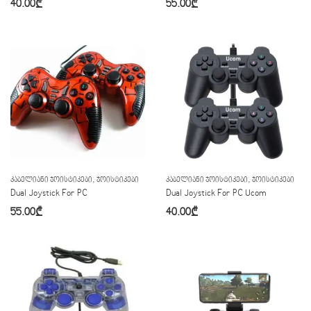
40.00
₾
55.00
₾
,
,
ᲙᲐᲑᲔᲚᲘᲐᲜᲘ ᲯᲝᲘᲡᲢᲘᲙᲔᲑᲘ
ᲯᲝᲘᲡᲢᲘᲙᲔᲑᲘ
ᲙᲐᲑᲔᲚᲘᲐᲜᲘ ᲯᲝᲘᲡᲢᲘᲙᲔᲑᲘ
ᲯᲝᲘᲡᲢᲘᲙᲔᲑᲘ
Dual Joystick For PC
Dual Joystick For PC Ucom
55.00
₾
40.00
₾