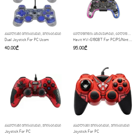
,
,
ᲙᲐᲑᲔᲚᲘᲐᲜᲘ ᲯᲝᲘᲡᲢᲘᲙᲔᲑᲘ
ᲯᲝᲘᲡᲢᲘᲙᲔᲑᲘ
ᲢᲔᲚᲔᲤᲝᲜᲘᲡ ᲐᲥᲡᲔᲡᲣᲐᲠᲔᲑᲘ
ᲢᲔᲚᲔᲤᲝᲜᲘᲡ ᲯᲝᲘᲡᲢᲘᲙᲔᲑᲘ
Dual Joystick For PC Ucom
Havit HV-G180BT For PC/PS/Nintendo/Android/Ios
40.00
₾
95.00
₾
,
,
ᲙᲐᲑᲔᲚᲘᲐᲜᲘ ᲯᲝᲘᲡᲢᲘᲙᲔᲑᲘ
ᲯᲝᲘᲡᲢᲘᲙᲔᲑᲘ
ᲙᲐᲑᲔᲚᲘᲐᲜᲘ ᲯᲝᲘᲡᲢᲘᲙᲔᲑᲘ
ᲯᲝᲘᲡᲢᲘᲙᲔᲑᲘ
Joystick For PC
Joystick For PC