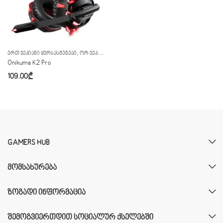
,
,
ᲔᲠᲗ ᲯᲔᲙᲘᲐᲜᲘ ᲧᲣᲠᲡᲐᲡᲛᲔᲜᲔᲑᲘ
ᲝᲠ ᲯᲔᲙᲘᲐᲜᲘ ᲧᲣᲠᲡᲐᲡᲛᲔᲜᲔᲑᲘ
ᲧᲣᲠᲡᲐᲡᲛᲔᲜᲔᲑᲘ
Onikuma K2 Pro
109.00
₾
GAMERS HUB
ᲛᲝᲛᲡᲐᲮᲣᲠᲔᲑᲐ
ᲖᲝᲒᲐᲓᲘ ᲘᲜᲤᲝᲠᲛᲐᲪᲘᲐ
ᲨᲔᲛᲝᲒᲕᲘᲔᲠᲗᲓᲘᲗ ᲡᲝᲪᲘᲐᲚᲣᲠ ᲥᲡᲔᲚᲔᲑᲨᲘ