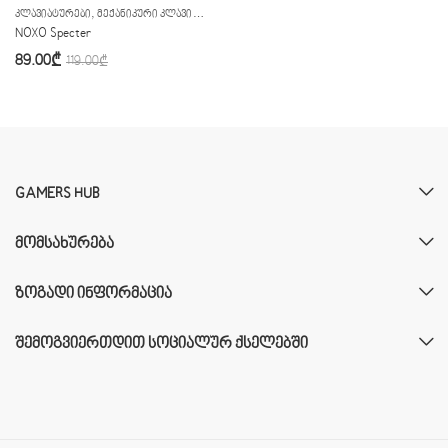
,
ᲙᲚᲐᲕᲘᲐᲢᲣᲠᲔᲑᲘ
ᲛᲔᲥᲐᲜᲘᲙᲣᲠᲘ ᲙᲚᲐᲕᲘᲐᲢᲣᲠᲐ
NOXO Specter
89.00
₾
119.00
₾
GAMERS HUB
ᲛᲝᲛᲡᲐᲮᲣᲠᲔᲑᲐ
ᲖᲝᲒᲐᲓᲘ ᲘᲜᲤᲝᲠᲛᲐᲪᲘᲐ
ᲨᲔᲛᲝᲒᲕᲘᲔᲠᲗᲓᲘᲗ ᲡᲝᲪᲘᲐᲚᲣᲠ ᲥᲡᲔᲚᲔᲑᲨᲘ