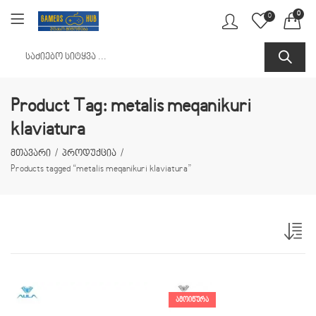
0
0
Product Tag: metalis meqanikuri
klaviatura
მთავარი
პროდუქცია
Products tagged “metalis meqanikuri klaviatura”
ᲐᲛᲝᲘᲬᲣᲠᲐ