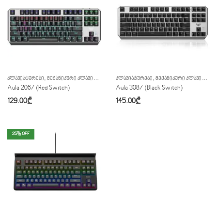
,
,
ᲙᲚᲐᲕᲘᲐᲢᲣᲠᲔᲑᲘ
ᲛᲔᲥᲐᲜᲘᲙᲣᲠᲘ ᲙᲚᲐᲕᲘᲐᲢᲣᲠᲐ
ᲙᲚᲐᲕᲘᲐᲢᲣᲠᲔᲑᲘ
ᲛᲔᲥᲐᲜᲘᲙᲣᲠᲘ ᲙᲚᲐᲕᲘᲐᲢᲣᲠᲐ
Aula 2067 (Red Switch)
Aula 3087 (Black Switch)
129.00
₾
145.00
₾
25
% OFF