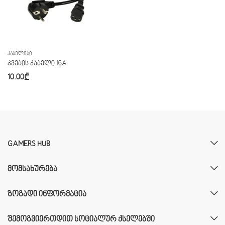
ᲙᲐᲑᲔᲚᲔᲑᲘ
კვების კაბელი 16A
10.00
₾
GAMERS HUB
ᲛᲝᲛᲡᲐᲮᲣᲠᲔᲑᲐ
ᲖᲝᲒᲐᲓᲘ ᲘᲜᲤᲝᲠᲛᲐᲪᲘᲐ
ᲨᲔᲛᲝᲒᲕᲘᲔᲠᲗᲓᲘᲗ ᲡᲝᲪᲘᲐᲚᲣᲠ ᲥᲡᲔᲚᲔᲑᲨᲘ