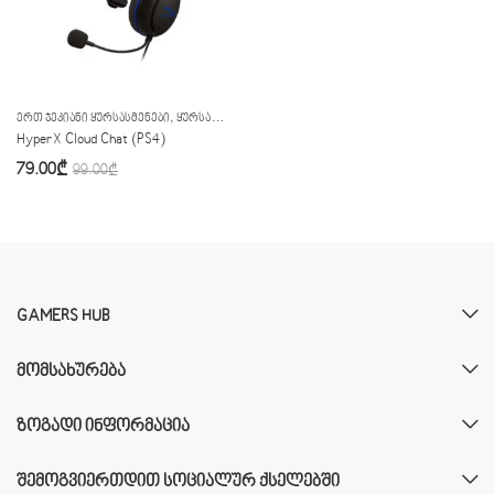
,
ᲔᲠᲗ ᲯᲔᲙᲘᲐᲜᲘ ᲧᲣᲠᲡᲐᲡᲛᲔᲜᲔᲑᲘ
ᲧᲣᲠᲡᲐᲡᲛᲔᲜᲔᲑᲘ
HyperX Cloud Chat (PS4)
79.00
₾
99.00
₾
GAMERS HUB
ᲛᲝᲛᲡᲐᲮᲣᲠᲔᲑᲐ
ᲖᲝᲒᲐᲓᲘ ᲘᲜᲤᲝᲠᲛᲐᲪᲘᲐ
ᲨᲔᲛᲝᲒᲕᲘᲔᲠᲗᲓᲘᲗ ᲡᲝᲪᲘᲐᲚᲣᲠ ᲥᲡᲔᲚᲔᲑᲨᲘ