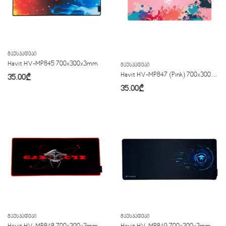
ᲛᲐᲣᲡᲞᲐᲓᲔᲑᲘ
Havit HV-MP845 700x300x3mm
ᲛᲐᲣᲡᲞᲐᲓᲔᲑᲘ
Havit HV-MP847 (Pink) 700x300x3mm
35.00
₾
35.00
₾
ᲛᲐᲣᲡᲞᲐᲓᲔᲑᲘ
ᲛᲐᲣᲡᲞᲐᲓᲔᲑᲘ