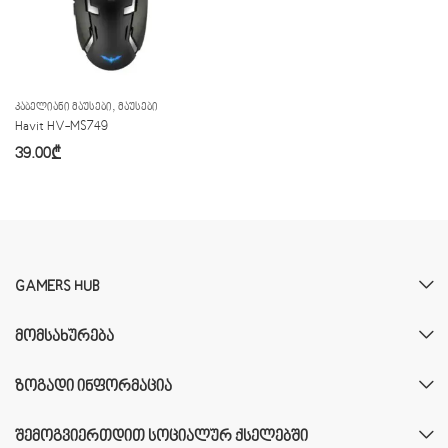
,
ᲙᲐᲑᲔᲚᲘᲐᲜᲘ ᲛᲐᲣᲡᲔᲑᲘ
ᲛᲐᲣᲡᲔᲑᲘ
Havit HV-MS749
39.00
₾
GAMERS HUB
ᲛᲝᲛᲡᲐᲮᲣᲠᲔᲑᲐ
ᲖᲝᲒᲐᲓᲘ ᲘᲜᲤᲝᲠᲛᲐᲪᲘᲐ
ᲨᲔᲛᲝᲒᲕᲘᲔᲠᲗᲓᲘᲗ ᲡᲝᲪᲘᲐᲚᲣᲠ ᲥᲡᲔᲚᲔᲑᲨᲘ