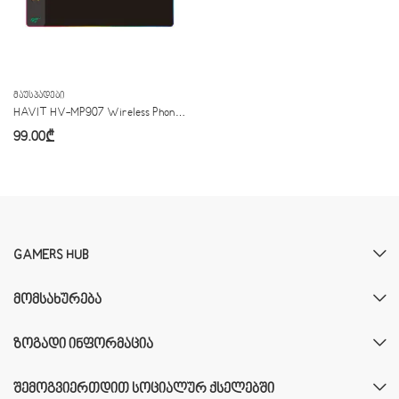
ᲛᲐᲣᲡᲞᲐᲓᲔᲑᲘ
HAVIT HV-MP907 Wireless Phone Charger
99.00
₾
GAMERS HUB
ᲛᲝᲛᲡᲐᲮᲣᲠᲔᲑᲐ
ᲖᲝᲒᲐᲓᲘ ᲘᲜᲤᲝᲠᲛᲐᲪᲘᲐ
ᲨᲔᲛᲝᲒᲕᲘᲔᲠᲗᲓᲘᲗ ᲡᲝᲪᲘᲐᲚᲣᲠ ᲥᲡᲔᲚᲔᲑᲨᲘ