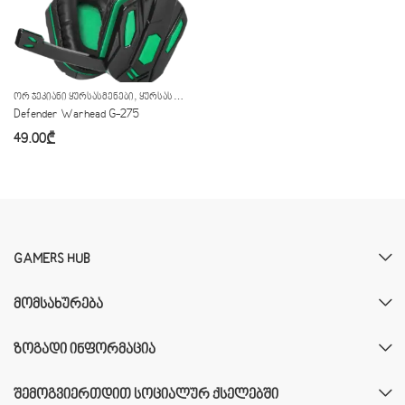
,
ᲝᲠ ᲯᲔᲙᲘᲐᲜᲘ ᲧᲣᲠᲡᲐᲡᲛᲔᲜᲔᲑᲘ
ᲧᲣᲠᲡᲐᲡᲛᲔᲜᲔᲑᲘ
Defender Warhead G-275
49.00
₾
GAMERS HUB
ᲛᲝᲛᲡᲐᲮᲣᲠᲔᲑᲐ
ᲖᲝᲒᲐᲓᲘ ᲘᲜᲤᲝᲠᲛᲐᲪᲘᲐ
ᲨᲔᲛᲝᲒᲕᲘᲔᲠᲗᲓᲘᲗ ᲡᲝᲪᲘᲐᲚᲣᲠ ᲥᲡᲔᲚᲔᲑᲨᲘ