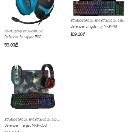
,
,
ᲙᲚᲐᲕᲘᲐᲢᲣᲠᲔᲑᲘ
ᲙᲝᲛᲞᲚᲔᲥᲢᲔᲑᲘ
ᲛᲔᲛᲑᲠᲐᲜᲣᲚᲘ ᲙᲚᲐᲕᲘᲐᲢᲣᲠᲐ
Defender Singularity MKP-118
ᲝᲠ ᲯᲔᲙᲘᲐᲜᲘ ᲧᲣᲠᲡᲐᲡᲛᲔᲜᲔᲑᲘ
109.00
₾
Defender Scrapper 500
59.00
₾
,
,
,
,
ᲙᲚᲐᲕᲘᲐᲢᲣᲠᲔᲑᲘ
ᲙᲝᲛᲞᲚᲔᲥᲢᲔᲑᲘ
ᲛᲐᲣᲡᲔᲑᲘ
ᲛᲔᲛᲑᲠᲐᲜᲣᲚᲘ ᲙᲚᲐᲕᲘᲐᲢᲣᲠᲐ
ᲧᲣᲠᲡᲐᲡᲛᲔᲜᲔᲑᲘ
Defender Target MKP-350