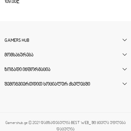
109.00
₾
GAMERS HUB
ᲛᲝᲛᲡᲐᲮᲣᲠᲔᲑᲐ
ᲖᲝᲒᲐᲓᲘ ᲘᲜᲤᲝᲠᲛᲐᲪᲘᲐ
ᲨᲔᲛᲝᲒᲕᲘᲔᲠᲗᲓᲘᲗ ᲡᲝᲪᲘᲐᲚᲣᲠ ᲥᲡᲔᲚᲔᲑᲨᲘ
Gamershub.ge © 2021 დამზადებულია
BEST WEB_ ში
ყველა უფლება
დაცულია