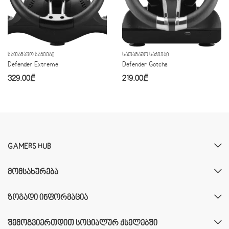
ᲡᲐᲗᲐᲛᲐᲨᲝ ᲡᲐᲭᲔᲔᲑᲘ
ᲡᲐᲗᲐᲛᲐᲨᲝ ᲡᲐᲭᲔᲔᲑᲘ
Defender Extreme
Defender Gotcha
329.00
₾
219.00
₾
GAMERS HUB
ᲛᲝᲛᲡᲐᲮᲣᲠᲔᲑᲐ
ᲖᲝᲒᲐᲓᲘ ᲘᲜᲤᲝᲠᲛᲐᲪᲘᲐ
ᲨᲔᲛᲝᲒᲕᲘᲔᲠᲗᲓᲘᲗ ᲡᲝᲪᲘᲐᲚᲣᲠ ᲥᲡᲔᲚᲔᲑᲨᲘ