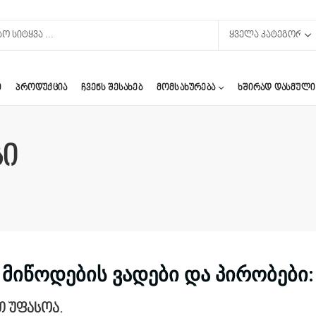
Ი
ᲞᲠᲝᲓᲣᲥᲪᲘᲐ
ᲩᲕᲔᲜᲡ ᲨᲔᲡᲐᲮᲔᲑ
ᲛᲝᲛᲡᲐᲮᲣᲠᲔᲑᲐ
ᲮᲨᲘᲠᲐᲓ ᲓᲐᲡᲛᲣᲚᲘ
სი
მიწოდების ვადები და პირობები:
თ
უფასოა
.