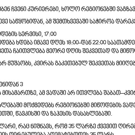
ბენ
ჩვენი
კურიერები
,
ხოლო
რეგიონებში
ვაგზა
ევე საწყობიდან, ამ შემთხვევაში საჭიროა დარეკ
ოდების
სერვისი
, 17:00
ოდება
ხდება
იმავე
დღეს
18:00-
დან
22:00
საათამდე
ვეთა
ჩაითვლება
მეორე
დღის
შეკვეთად
და
მიწო
არ მუშაობს, კვირას გაკეთებულ შეკვეთას მიიღე
ენიდან
3
ს
მისამართზე
,
ამ
ვადაში
არ
ითვლება
შაბათ
–
კვი
ბაში მოქმედებს რეგიონებში მიწოდების ვადებ
თში, წავკისში და ზაჰესის დასახლებაში.
 ლარი, რაც ნიშნავს, რომ 35 ლარზე ქვევით ღირე