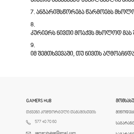
ნივთის
შესაძენად
აუცილებელია
ნივ
7.
ანგარიშსწორება
წარმოებს
მხოლ
8.
კურიერს
ნივთი
მოაქვს
მხოლოდ
მას
9.
იმ
შემთხვევაში
,
თუ
ნივთს
აღმოაჩნდ
GAMERS HUB
ᲛᲝᲛᲡᲐᲮ
თქვენი კომფორტული თამაშისთვის
მიწოდები
577 40 70 60
საგარან
gamershubge@gmail.com