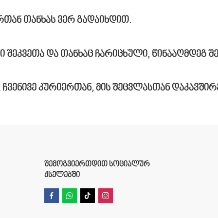
რთან
თანხას
ვერ
გადაიხდით
.
ი
შეკვეთა
და
თანხაც
ჩარიცხული
,
წინააღმდეგ
შ
,
ჩვენივე
კურიერთან
,
მის
შეცვლასთან
დაკავშირ
ᲨᲔᲛᲝᲒᲕᲘᲔᲠᲗᲓᲘᲗ ᲡᲝᲪᲘᲐᲚᲣᲠ
ᲥᲡᲔᲚᲔᲑᲨᲘ