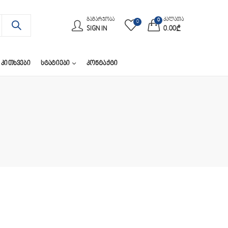
ᲒᲐᲛᲐᲠᲯᲝᲑᲐ
კალათა
0
0
SIGN IN
0.00
₾
 ᲙᲘᲗᲮᲕᲔᲑᲘ
ᲡᲢᲐᲢᲘᲔᲑᲘ
ᲙᲝᲜᲢᲐᲥᲢᲘ