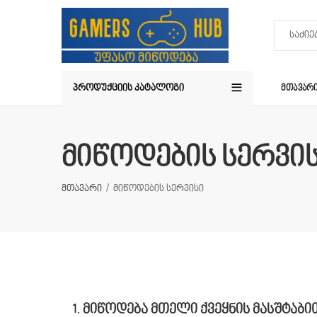
ᲞᲠᲝᲓᲣᲥᲪᲘᲘᲡ ᲙᲐᲢᲐᲚᲝᲒᲘ
ᲛᲗᲐᲕᲐᲠ
მიწოდების სერვი
მთავარი
მიწოდების სერვისი
1.
მიწოდება
მთელი
ქვეყნის
მასშტაბი