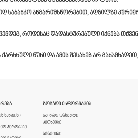
თის
ღირებულება
აღემატებოდეს
35
ლარს.
ოდ
საბანკო
ანგარიშსწორებით
,
ადგილზე
კურიე
შემდეგ
,
როდესაც
დადასტურებული
იქნება
თქვენ
ა
ქარხნული
წუნი
და
ამის
შესახებ
არ
განაცხადეთ
ᲣᲠᲔᲑᲐ
ᲖᲝᲒᲐᲓᲘ ᲘᲜᲤᲝᲠᲛᲐᲪᲘᲐ
ს სერვისი
ხშირად დასმული
კითხვები
ტიო პირობები
სტატიები