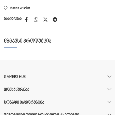
Add to wishlist
გაზიარება
ᲛᲖᲒᲐᲕᲡᲘ ᲞᲠᲝᲓᲣᲥᲪᲘᲐ
GAMERS HUB
ᲛᲝᲛᲡᲐᲮᲣᲠᲔᲑᲐ
ᲖᲝᲒᲐᲓᲘ ᲘᲜᲤᲝᲠᲛᲐᲪᲘᲐ