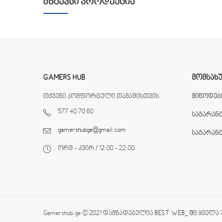
ᲛᲖᲒᲐᲕᲡᲘ ᲞᲠᲝᲓᲣᲥᲪᲘᲐ
GAMERS HUB
ᲛᲝᲛᲡᲐᲮ
თქვენი კომფორტული თამაშისთვის
მიწოდები
577 40 70 60
საგარან
gamershubge@gmail.com
საგარან
ორშ - კვირ / 12:00 - 22:00
Gamershub.ge © 2021 დამზადებულია
BEST WEB_ ში
ყველა 