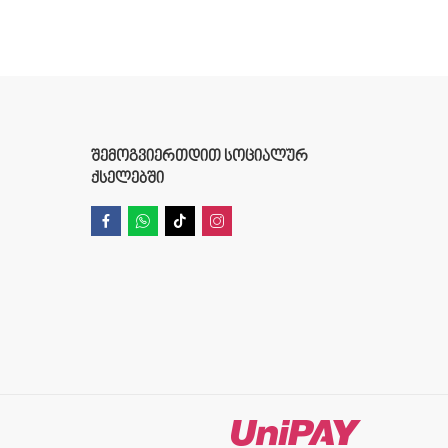
ᲨᲔᲛᲝᲒᲕᲘᲔᲠᲗᲓᲘᲗ ᲡᲝᲪᲘᲐᲚᲣᲠ
ᲥᲡᲔᲚᲔᲑᲨᲘ