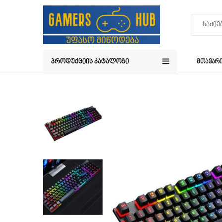
ᲞᲠᲝᲓᲣᲥᲪᲘᲘᲡ ᲙᲐᲢᲐᲚᲝᲒᲘ
ᲛᲗᲐᲕᲐᲠ