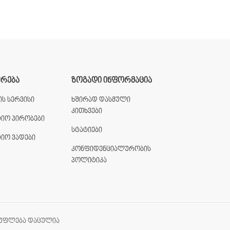
ᲣᲠᲔᲑᲐ
ᲖᲝᲒᲐᲓᲘ ᲘᲜᲤᲝᲠᲛᲐᲪᲘᲐ
ს სერვისი
ხშირად დასმული
კითხვები
ტიო პირობები
სტატიები
ტიო ვადები
კონფიდენციალურობის
პოლიტიკა
უფლება დაცულია