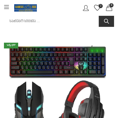
0
0
14
% OFF