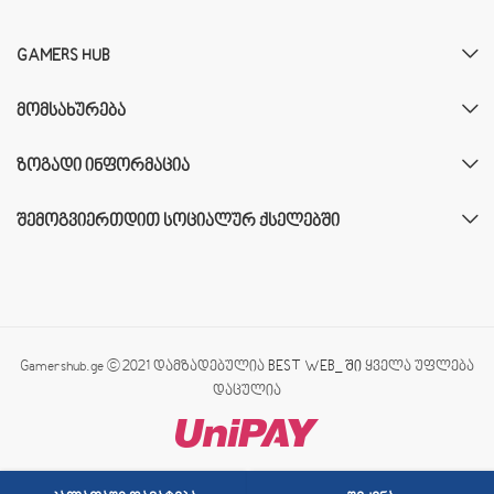
GAMERS HUB
ᲛᲝᲛᲡᲐᲮᲣᲠᲔᲑᲐ
ᲖᲝᲒᲐᲓᲘ ᲘᲜᲤᲝᲠᲛᲐᲪᲘᲐ
ᲨᲔᲛᲝᲒᲕᲘᲔᲠᲗᲓᲘᲗ ᲡᲝᲪᲘᲐᲚᲣᲠ ᲥᲡᲔᲚᲔᲑᲨᲘ
Gamershub.ge © 2021 დამზადებულია
BEST WEB_ ში
ყველა უფლება
დაცულია