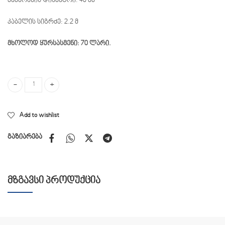
მემბრანის დიამეტრი: 40 მმ
კაბელის სიგრძე: 2.2 მ
მხოლოდ ყურსასმენი: 70 ლარი.
Sven სეტი 2 – კლავიატურა, მაუსი, ყურსასმენი quantity
Add to wishlist
გაზიარება
ᲛᲖᲒᲐᲕᲡᲘ ᲞᲠᲝᲓᲣᲥᲪᲘᲐ