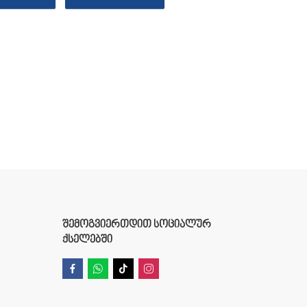
ᲨᲔᲛᲝᲒᲕᲘᲔᲠᲗᲓᲘᲗ ᲡᲝᲪᲘᲐᲚᲣᲠ
ᲥᲡᲔᲚᲔᲑᲨᲘ