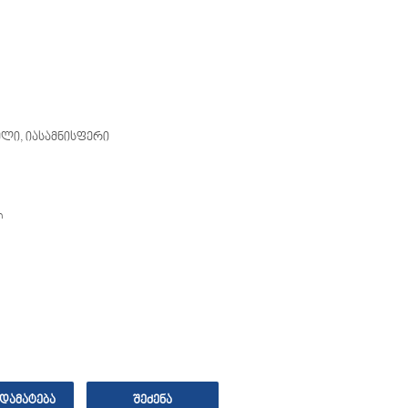
ელი, იასამნისფერი
n
ᲓᲐᲛᲐᲢᲔᲑᲐ
ᲨᲔᲫᲔᲜᲐ