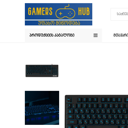
ᲞᲠᲝᲓᲣᲥᲪᲘᲘᲡ ᲙᲐᲢᲐᲚᲝᲒᲘ
ᲛᲗᲐᲕᲐᲠ