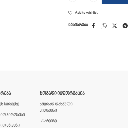
Sven KB-G8300 quantity
Add to wishlist
გაზიარება
ᲣᲠᲔᲑᲐ
ᲖᲝᲒᲐᲓᲘ ᲘᲜᲤᲝᲠᲛᲐᲪᲘᲐ
ს სერვისი
ხშირად დასმული
კითხვები
ტიო პირობები
სტატიები
ტიო ვადები