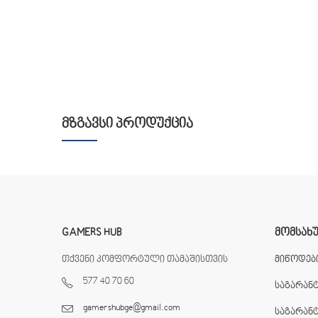
ᲛᲖᲒᲐᲕᲡᲘ ᲞᲠᲝᲓᲣᲥᲪᲘᲐ
GAMERS HUB
ᲛᲝᲛᲡᲐᲮ
თქვენი კომფორტული თამაშისთვის
მიწოდები
577 40 70 60
საგარან
gamershubge@gmail.com
საგარან