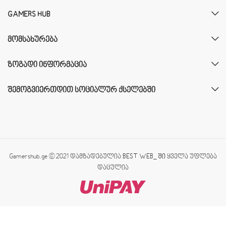
GAMERS HUB
ᲛᲝᲛᲡᲐᲮᲣᲠᲔᲑᲐ
ᲖᲝᲒᲐᲓᲘ ᲘᲜᲤᲝᲠᲛᲐᲪᲘᲐ
ᲨᲔᲛᲝᲒᲕᲘᲔᲠᲗᲓᲘᲗ ᲡᲝᲪᲘᲐᲚᲣᲠ ᲥᲡᲔᲚᲔᲑᲨᲘ
Gamershub.ge © 2021 დამზადებულია
BEST WEB_ ში
ყველა უფლება
დაცულია