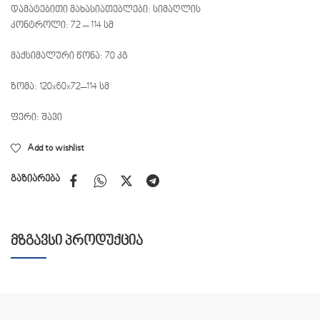
დამატებითი მახასიათებლები: სიმაღლის
კონტროლი: 72 – 114 სმ
მაქსიმალური წონა: 70 კგ
ზომა: 120x60x72–114 სმ
ფერი: შავი
Add to wishlist
გაზიარება
ᲛᲖᲒᲐᲕᲡᲘ ᲞᲠᲝᲓᲣᲥᲪᲘᲐ