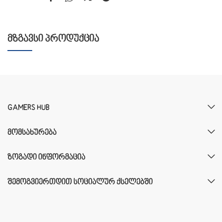
ᲛᲖᲒᲐᲕᲡᲘ ᲞᲠᲝᲓᲣᲥᲪᲘᲐ
GAMERS HUB
ᲛᲝᲛᲡᲐᲮᲣᲠᲔᲑᲐ
ᲖᲝᲒᲐᲓᲘ ᲘᲜᲤᲝᲠᲛᲐᲪᲘᲐ
ᲨᲔᲛᲝᲒᲕᲘᲔᲠᲗᲓᲘᲗ ᲡᲝᲪᲘᲐᲚᲣᲠ ᲥᲡᲔᲚᲔᲑᲨᲘ