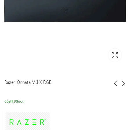
Razer Ornata V3 X RGB
Razer Ornata V3 RGB
Razer Seiren Mini Mercury
გაყიდვაში
199.00
169.00
₾
₾