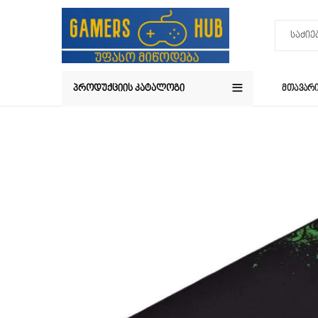
ᲞᲠᲝᲓᲣᲥᲪᲘᲘᲡ ᲙᲐᲢᲐᲚᲝᲒᲘ
ᲛᲗᲐᲕᲐᲠ