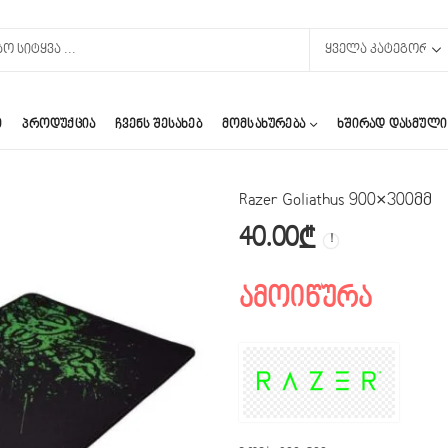
Ი
ᲞᲠᲝᲓᲣᲥᲪᲘᲐ
ᲩᲕᲔᲜᲡ ᲨᲔᲡᲐᲮᲔᲑ
ᲛᲝᲛᲡᲐᲮᲣᲠᲔᲑᲐ
ᲮᲨᲘᲠᲐᲓ ᲓᲐᲡᲛᲣᲚᲘ
Razer Goliathus 900×300მმ
40.00
₾
ამოიწურა