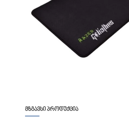
ᲛᲖᲒᲐᲕᲡᲘ ᲞᲠᲝᲓᲣᲥᲪᲘᲐ