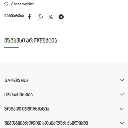
Add to wishlist
გაზიარება
ᲛᲖᲒᲐᲕᲡᲘ ᲞᲠᲝᲓᲣᲥᲪᲘᲐ
GAMERS HUB
ᲛᲝᲛᲡᲐᲮᲣᲠᲔᲑᲐ
ᲖᲝᲒᲐᲓᲘ ᲘᲜᲤᲝᲠᲛᲐᲪᲘᲐ
ᲨᲔᲛᲝᲒᲕᲘᲔᲠᲗᲓᲘᲗ ᲡᲝᲪᲘᲐᲚᲣᲠ ᲥᲡᲔᲚᲔᲑᲨᲘ