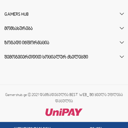
GAMERS HUB
ᲛᲝᲛᲡᲐᲮᲣᲠᲔᲑᲐ
ᲖᲝᲒᲐᲓᲘ ᲘᲜᲤᲝᲠᲛᲐᲪᲘᲐ
ᲨᲔᲛᲝᲒᲕᲘᲔᲠᲗᲓᲘᲗ ᲡᲝᲪᲘᲐᲚᲣᲠ ᲥᲡᲔᲚᲔᲑᲨᲘ
Gamershub.ge © 2021 დამზადებულია
BEST WEB_ ში
ყველა უფლება
დაცულია