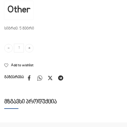
Other
სიგრძე: 5 მეტრი
HDMI კაბელი 5 მეტრი quantity
Add to wishlist
გაზიარება
ᲛᲖᲒᲐᲕᲡᲘ ᲞᲠᲝᲓᲣᲥᲪᲘᲐ