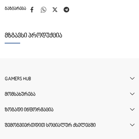
გაზიარება
ᲛᲖᲒᲐᲕᲡᲘ ᲞᲠᲝᲓᲣᲥᲪᲘᲐ
GAMERS HUB
ᲛᲝᲛᲡᲐᲮᲣᲠᲔᲑᲐ
ᲖᲝᲒᲐᲓᲘ ᲘᲜᲤᲝᲠᲛᲐᲪᲘᲐ
ᲨᲔᲛᲝᲒᲕᲘᲔᲠᲗᲓᲘᲗ ᲡᲝᲪᲘᲐᲚᲣᲠ ᲥᲡᲔᲚᲔᲑᲨᲘ