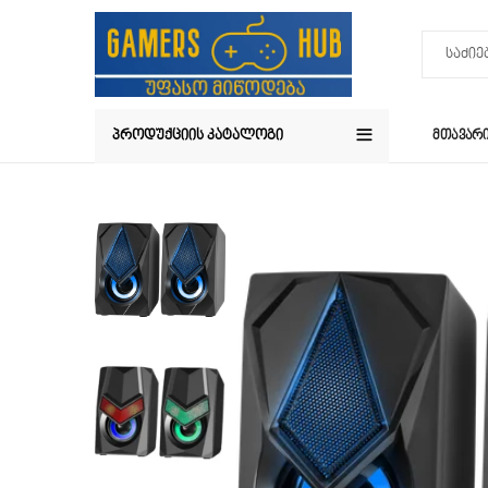
ᲞᲠᲝᲓᲣᲥᲪᲘᲘᲡ ᲙᲐᲢᲐᲚᲝᲒᲘ
ᲛᲗᲐᲕᲐᲠ