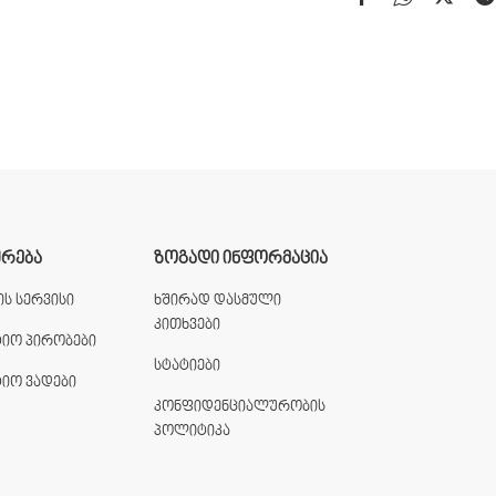
ᲣᲠᲔᲑᲐ
ᲖᲝᲒᲐᲓᲘ ᲘᲜᲤᲝᲠᲛᲐᲪᲘᲐ
ს სერვისი
ხშირად დასმული
კითხვები
ტიო პირობები
სტატიები
ტიო ვადები
კონფიდენციალურობის
პოლიტიკა