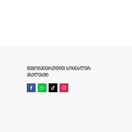
ᲨᲔᲛᲝᲒᲕᲘᲔᲠᲗᲓᲘᲗ ᲡᲝᲪᲘᲐᲚᲣᲠ
ᲥᲡᲔᲚᲔᲑᲨᲘ