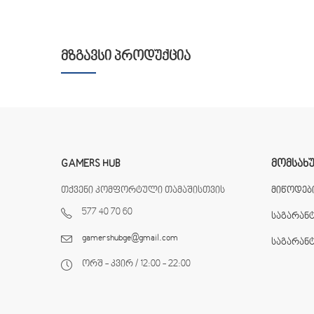
ᲛᲖᲒᲐᲕᲡᲘ ᲞᲠᲝᲓᲣᲥᲪᲘᲐ
GAMERS HUB
ᲛᲝᲛᲡᲐᲮ
თქვენი კომფორტული თამაშისთვის
მიწოდები
577 40 70 60
საგარან
gamershubge@gmail.com
საგარან
ორშ - კვირ / 12:00 - 22:00