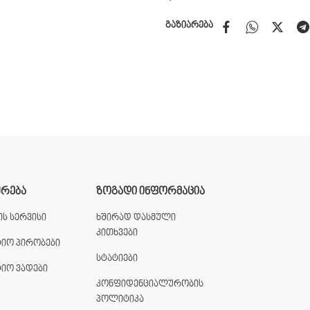
გაზიარება
ᲣᲠᲔᲑᲐ
ᲖᲝᲒᲐᲓᲘ ᲘᲜᲤᲝᲠᲛᲐᲪᲘᲐ
ს სერვისი
ხშირად დასმული
კითხვები
ტიო პირობები
სტატიები
ტიო ვადები
კონფიდენციალურობის
პოლიტიკა