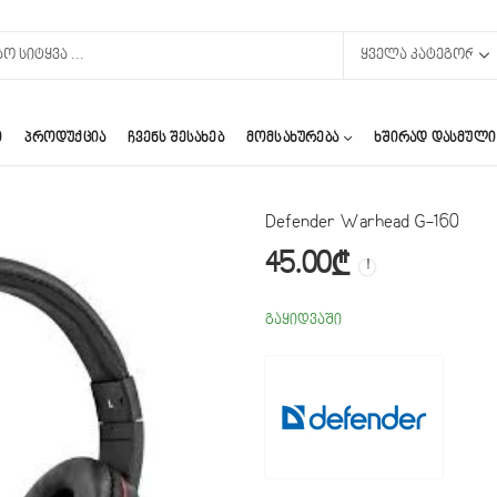
Ი
ᲞᲠᲝᲓᲣᲥᲪᲘᲐ
ᲩᲕᲔᲜᲡ ᲨᲔᲡᲐᲮᲔᲑ
ᲛᲝᲛᲡᲐᲮᲣᲠᲔᲑᲐ
ᲮᲨᲘᲠᲐᲓ ᲓᲐᲡᲛᲣᲚᲘ
Defender Warhead G-160
45.00
₾
გაყიდვაში