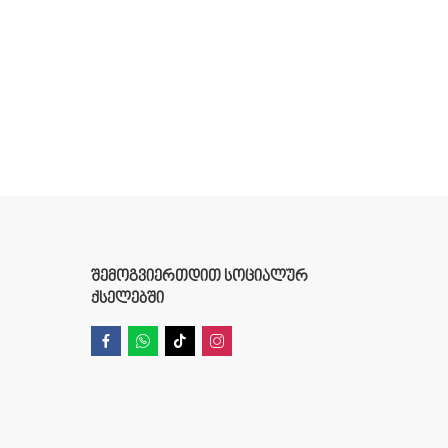
ᲨᲔᲛᲝᲒᲕᲘᲔᲠᲗᲓᲘᲗ ᲡᲝᲪᲘᲐᲚᲣᲠ
ᲥᲡᲔᲚᲔᲑᲨᲘ