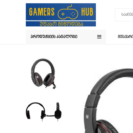
ᲞᲠᲝᲓᲣᲥᲪᲘᲘᲡ ᲙᲐᲢᲐᲚᲝᲒᲘ
ᲛᲗᲐᲕᲐᲠ