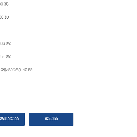
00 ჰც
00 ჰც
106 დბ
54 დბ
ს დიამეტრი: 40 მმ
ᲓᲐᲛᲐᲢᲔᲑᲐ
ᲨᲔᲫᲔᲜᲐ