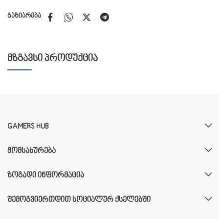
გაზიარება
ᲛᲖᲒᲐᲕᲡᲘ ᲞᲠᲝᲓᲣᲥᲪᲘᲐ
GAMERS HUB
ᲛᲝᲛᲡᲐᲮᲣᲠᲔᲑᲐ
ᲖᲝᲒᲐᲓᲘ ᲘᲜᲤᲝᲠᲛᲐᲪᲘᲐ
ᲨᲔᲛᲝᲒᲕᲘᲔᲠᲗᲓᲘᲗ ᲡᲝᲪᲘᲐᲚᲣᲠ ᲥᲡᲔᲚᲔᲑᲨᲘ