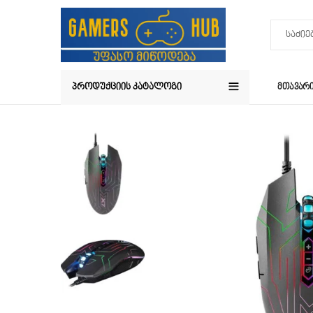
ᲞᲠᲝᲓᲣᲥᲪᲘᲘᲡ ᲙᲐᲢᲐᲚᲝᲒᲘ
ᲛᲗᲐᲕᲐᲠ