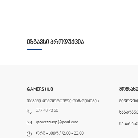
ᲛᲖᲒᲐᲕᲡᲘ ᲞᲠᲝᲓᲣᲥᲪᲘᲐ
GAMERS HUB
ᲛᲝᲛᲡᲐᲮ
თქვენი კომფორტული თამაშისთვის
მიწოდები
577 40 70 60
საგარან
gamershubge@gmail.com
საგარან
ორშ - კვირ / 12:00 - 22:00