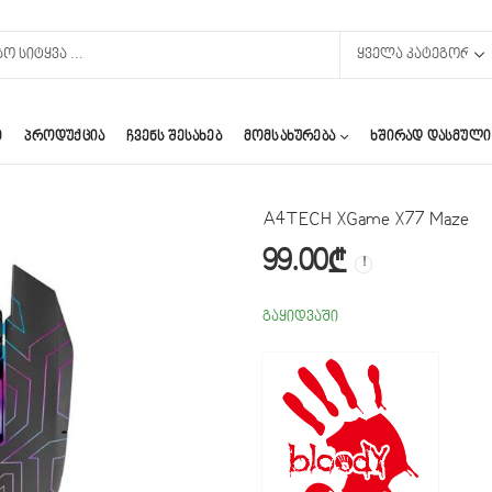
Ი
ᲞᲠᲝᲓᲣᲥᲪᲘᲐ
ᲩᲕᲔᲜᲡ ᲨᲔᲡᲐᲮᲔᲑ
ᲛᲝᲛᲡᲐᲮᲣᲠᲔᲑᲐ
ᲮᲨᲘᲠᲐᲓ ᲓᲐᲡᲛᲣᲚᲘ
A4TECH XGame X77 Maze
99.00
₾
გაყიდვაში