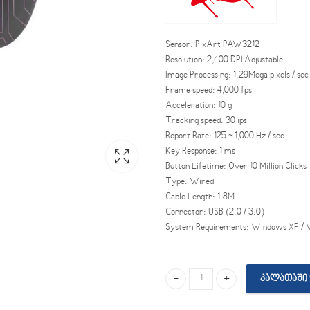
Sensor: PixArt PAW3212
Resolution: 2,400 DPI Adjustable
Image Processing: 1.29Mega pixels / sec
Frame speed: 4,000 fps
Acceleration: 10 g
Tracking speed: 30 ips
Report Rate: 125 ~ 1,000 Hz / sec
Key Response: 1 ms
Button Lifetime: Over 10 Million Clicks
Type: Wired
Cable Length: 1.8M
Connector: USB (2.0 / 3.0)
System Requirements: Windows XP / Vis
ᲙᲐᲚᲐᲗᲐᲨᲘ 
A4TECH XGame X77 Maze quantity