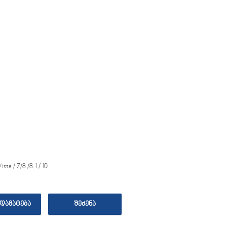
ta / 7/8 /8.1 / 10
ᲓᲐᲛᲐᲢᲔᲑᲐ
ᲨᲔᲫᲔᲜᲐ