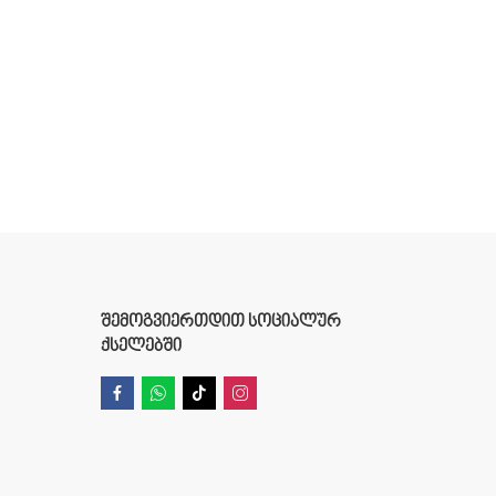
ᲨᲔᲛᲝᲒᲕᲘᲔᲠᲗᲓᲘᲗ ᲡᲝᲪᲘᲐᲚᲣᲠ
ᲥᲡᲔᲚᲔᲑᲨᲘ