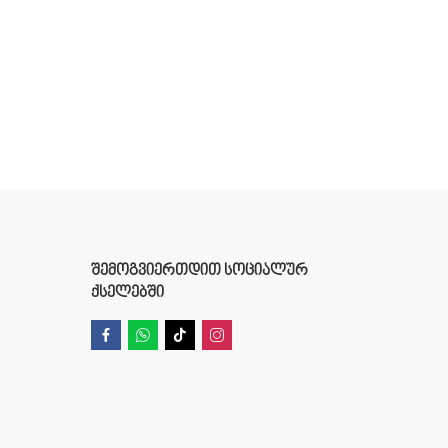
ᲨᲔᲛᲝᲒᲕᲘᲔᲠᲗᲓᲘᲗ ᲡᲝᲪᲘᲐᲚᲣᲠ
ᲥᲡᲔᲚᲔᲑᲨᲘ