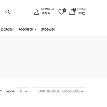
ᲒᲐᲛᲐᲠᲯᲝᲑᲐ
კალათა
0
0
SIGN IN
0.00
₾
 ᲙᲘᲗᲮᲕᲔᲑᲘ
ᲡᲢᲐᲢᲘᲔᲑᲘ
ᲙᲝᲜᲢᲐᲥᲢᲘ
ნახვა: