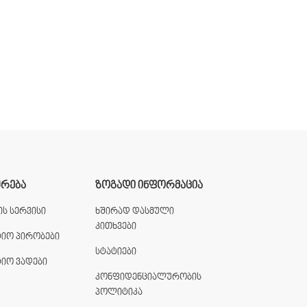
ᲣᲠᲔᲑᲐ
ᲖᲝᲒᲐᲓᲘ ᲘᲜᲤᲝᲠᲛᲐᲪᲘᲐ
ს სერვისი
ხშირად დასმული
კითხვები
ტიო პირობები
სტატიები
ტიო ვადები
კონფიდენციალურობის
პოლიტიკა