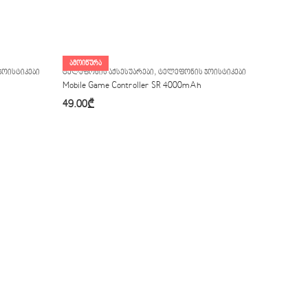
ᲐᲛᲝᲘᲬᲣᲠᲐ
,
ᲯᲝᲘᲡᲢᲘᲙᲔᲑᲘ
ᲢᲔᲚᲔᲤᲝᲜᲘᲡ ᲐᲥᲡᲔᲡᲣᲐᲠᲔᲑᲘ
ᲢᲔᲚᲔᲤᲝᲜᲘᲡ ᲯᲝᲘᲡᲢᲘᲙᲔᲑᲘ
Mobile Game Controller SR 4000mAh
49.00
₾