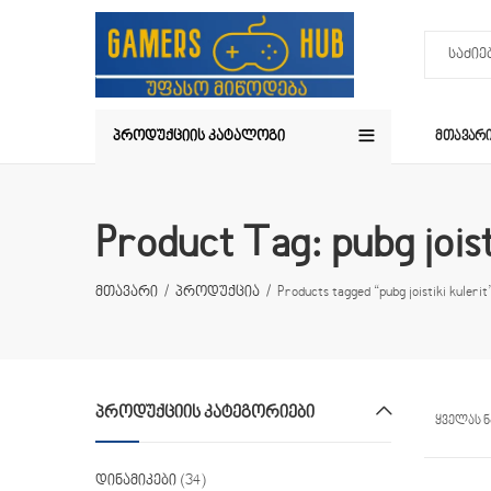
ᲞᲠᲝᲓᲣᲥᲪᲘᲘᲡ ᲙᲐᲢᲐᲚᲝᲒᲘ
ᲛᲗᲐᲕᲐᲠ
Product Tag: pubg joist
მთავარი
პროდუქცია
Products tagged “pubg joistiki kulerit
ᲞᲠᲝᲓᲣᲥᲪᲘᲘᲡ ᲙᲐᲢᲔᲒᲝᲠᲘᲔᲑᲘ
ყველას ნ
დინამიკები
(34)