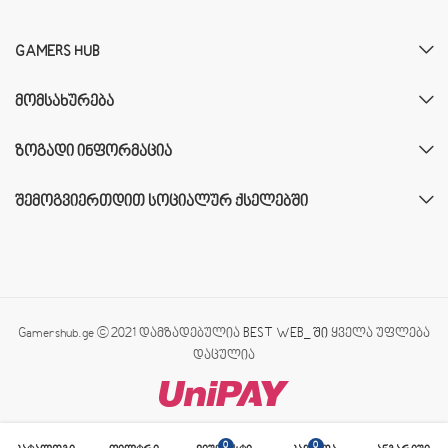
GAMERS HUB
ᲛᲝᲛᲡᲐᲮᲣᲠᲔᲑᲐ
ᲖᲝᲒᲐᲓᲘ ᲘᲜᲤᲝᲠᲛᲐᲪᲘᲐ
ᲨᲔᲛᲝᲒᲕᲘᲔᲠᲗᲓᲘᲗ ᲡᲝᲪᲘᲐᲚᲣᲠ ᲥᲡᲔᲚᲔᲑᲨᲘ
Gamershub.ge © 2021 დამზადებულია
BEST WEB_ ში
ყველა უფლება
დაცულია
0
0